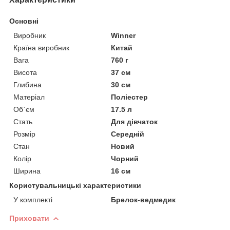
Основні
Виробник
Winner
Країна виробник
Китай
Вага
760 г
Висота
37 см
Глибина
30 см
Матеріал
Поліестер
Об`єм
17.5 л
Стать
Для дівчаток
Розмір
Середній
Стан
Новий
Колір
Чорний
Ширина
16 см
Користувальницькі характеристики
У комплекті
Брелок-ведмедик
Приховати