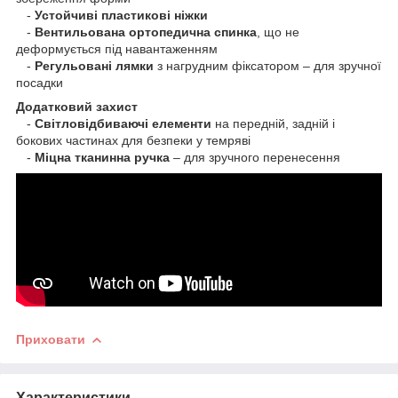
-
Устойчиві пластикові ніжки
-
Вентильована ортопедична спинка
, що не
деформується під навантаженням
-
Регульовані лямки
з нагрудним фіксатором – для зручної
посадки
Додатковий захист
-
Світловідбиваючі елементи
на передній, задній і
бокових частинах для безпеки у темряві
-
Міцна тканинна ручка
– для зручного перенесення
Приховати
Характеристики