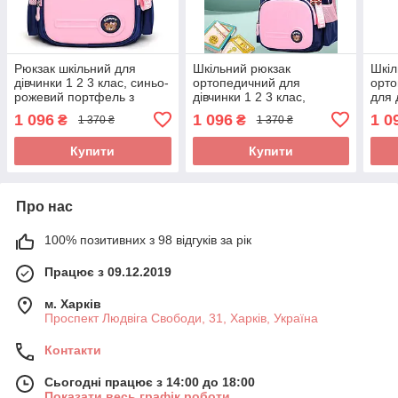
Рюкзак шкільний для
Шкільний рюкзак
Шкіл
дівчинки 1 2 3 клас, синьо-
ортопедичний для
орт
рожевий портфель з
дівчинки 1 2 3 клас,
для 
ортопедичною спинкою
анатомічний портфель в
карк
1 096
1 096
1 0
₴
₴
1 370 ₴
1 370 ₴
першокласниці в школу
начальну школу синьо-
порт
рожевий
школ
Купити
Купити
Про нас
100% позитивних з 98 відгуків за рік
Працює з 09.12.2019
м. Харків
Проспект Людвіга Свободи, 31, Харків, Україна
Контакти
Сьогодні працює з 14:00 до 18:00
Показати весь графік роботи