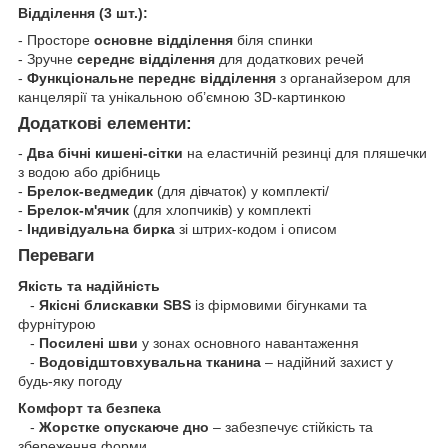
Відділення (3 шт.):
- Просторе
основне відділення
біля спинки
- Зручне
середнє відділення
для додаткових речей
-
Функціональне переднє відділення
з органайзером для
канцелярії та унікальною об’ємною 3D-картинкою
Додаткові елементи:
-
Два бічні кишені-сітки
на еластичній резинці для пляшечки
з водою або дрібниць
-
Брелок-ведмедик
(для дівчаток) у комплекті/
-
Брелок-м'ячик
(для хлопчиків) у комплекті
-
Індивідуальна бирка
зі штрих-кодом і описом
Переваги
Якість та надійність
-
Якісні блискавки SBS
із фірмовими бігунками та
фурнітурою
-
Посилені шви
у зонах основного навантаження
-
Водовідштовхувальна тканина
– надійний захист у
будь-яку погоду
Комфорт та безпека
-
Жорстке опускаюче дно
– забезпечує стійкість та
збереження форми