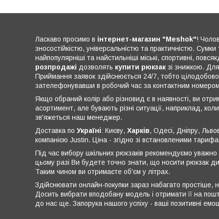
Ласкаво просимо в
інтернет-магазин
"Meshok"
! Чолов
зносостійкістю, універсальністю та практичністю. Сумки
найпопулярніші та найстильніші міські, спортивні, повсяк
розпродажі
дозволять
купити рюкзак
зі знижкою. Дл
Приймання заявок здійснюється 24/7, тобто цілодобово.
зателефонувавши в робочий час за контактним номером
Якщо обраний колір або різновид є в наявності, ви от
асортимент, але бувають різні ситуації, наприклад, кол
зв'яжеться наш менеджер.
Доставка по
Україні
: Києву,
Харків
, Одесі, Дніпру, Льв
компанією Justin. Ціна - згідно зі встановленими тариф
Під час вибору шкільних рюкзаків рекомендуємо уважно о
цьому разі Ви будете точно знати, що носити рюкзак ди
Таким чином ви отримаєте об'єм у літрах.
Здійснювати онлайн-покупки зараз набагато простіше, ні
Досить вибрати вподобану модель і отримати її на пош
до нас ще. Запорука нашого успіху - ваші позитивні емо