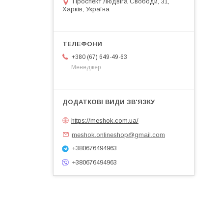
Проспект Людвіга Свободи, 31,
Харків, Україна
+380 (67) 649-49-63
Менеджер
https://meshok.com.ua/
meshok.onlineshop@gmail.com
+380676494963
+380676494963