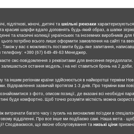
ічі, підліткові, жіночі, дитячі та
шкільні рюкзаки
характеризуються 
 та красиві шарфи вдало доповнять будь-який образ, а шапки зігрі
денні та класичні колекції українських та іноземних виробників для б
я цього потрібно всього лише оформити замовлення на сайті та вв
 Також у вас є можливість поставити будь-яке запитання, написавши
 телефону: +380 (67) 649-49-63 Менеджер.
римаєте смс-повідомлення з реквізитами для внесення передоплати.
и залишається остання модель, і на неї ставиться бронь на 2 доби.
ову та іншим регіонам країни здійснюється в найкоротші терміни Н
ами. Відправлення зазвичай протягом 1-3 днів. Про терміни вам пов
знайомитися з фото, описом позиції, де вказані всі необхідні парам
тині буде комфортно. Щоб точно розуміти місткість можна скорист
ж витрачати багато часу і зусиль на виснажливі поїздки в спеціаліз
товому відділенні. Про все інше ми подбаємо самі. Наша мета - щ
ції! Сподіваємося, що якісне обслуговування та
низькі ціни
приємно