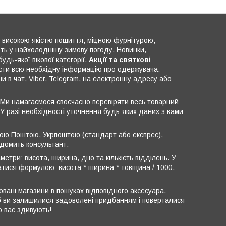
високою якістю пошиття, міцною фурнітурою,
ють у найхолоднішу зимову погоду. Новинки,
удь-якої вікової категорії.
Акції та святкові
ести всю необхідну інформацію про одержувача.
 в чат, Viber, Telegram, на електронну адресу або
 Ми намагаємося своєчасно перевіряти весь товарний
 У разі необхідності уточнення будь-яких даних з вами
овою Поштою, Укрпоштою (стандарт або експрес),
ідомить консультант.
етри: висота, ширина, дно та кількість відділень. У
атися формулою: висота * ширина * товщина / 1000.
овані магазини в пошуках відповідного аксесуара.
об ви залишилися задоволені придбанням і поверталися
 вас здивують!