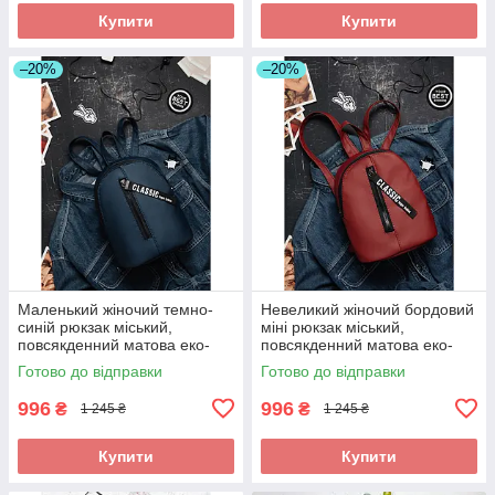
Купити
Купити
–20%
–20%
Маленький жіночий темно-
Невеликий жіночий бордовий
синій рюкзак міський,
міні рюкзак міський,
повсякденний матова еко-
повсякденний матова еко-
шкіра
шкіра
Готово до відправки
Готово до відправки
996
996
₴
₴
1 245 ₴
1 245 ₴
Купити
Купити