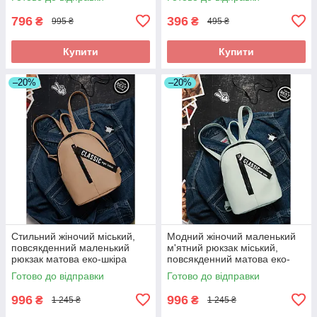
камуфляж
796
396
₴
₴
995 ₴
495 ₴
Купити
Купити
–20%
–20%
Стильний жіночий міський,
Модний жіночий маленький
повсякденний маленький
м'ятний рюкзак міський,
рюкзак матова еко-шкіра
повсякденний матова еко-
темно-бежевий (тілесний)
шкіра м'ята
Готово до відправки
Готово до відправки
996
996
₴
₴
1 245 ₴
1 245 ₴