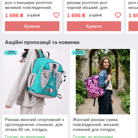
рол з екошкіри роллтоп
рюкзак роллтоп рол
рол 
великий повсякденний,
чорний міський, для
місь
для поїздок, ноутбука 15,6
ноутбука 15,6
ноут
1 696
1 696
1 6
₴
₴
2 120 ₴
2 120 ₴
повсякденний еко-шкіра
повс
Купити
Купити
Акційні пропозиції та новинки
–20%
–20%
Рюкзак жіночий спортивний з
Жіночий рюкзак сумка
ортопедичною спинкою, для
повсякденний, міський,
літака 40 см, поїздок,
пляжний для поїздок,
подорожей сірий з бірюзовим
подорожей рожевий
Готово до відправки
Готово до відправки