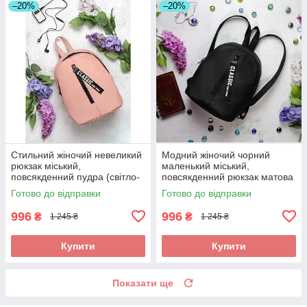
–20%
–20%
Стильний жіночий невеликий
Модний жіночий чорний
рюкзак міський,
маленький міський,
повсякденний пудра (світло-
повсякденний рюкзак матова
рожевий), матова еко-шкіра
еко-шкіра
Готово до відправки
Готово до відправки
996
996
₴
₴
1 245 ₴
1 245 ₴
Купити
Купити
Показати ще