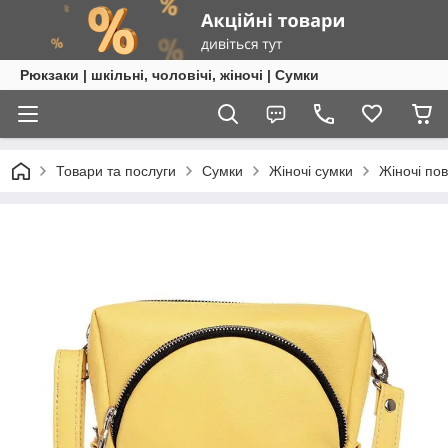
Рюкзаки | шкільні, чоловічі, жіночі | Сумки
Товари та послуги
Сумки
Жіночі сумки
Жіночі по