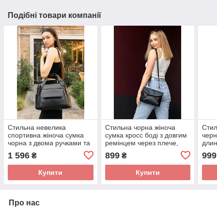
Подібні товари компанії
Стильна невелика
Стильна чорна жіноча
Стил
спортивна жіноча сумка
сумка кросс боді з довгим
черн
чорна з двома ручками та
ремінцем через плече,
дли
довгим ремінцем через
матова еко-шкіра
плеч
1 596
899
999
₴
₴
плече, еко-шкіра
Купити
Купити
Про нас