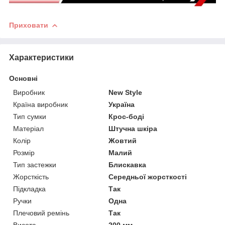
Приховати
Характеристики
Основні
Виробник
New Style
Країна виробник
Україна
Тип сумки
Крос-боді
Матеріал
Штучна шкіра
Колір
Жовтий
Розмір
Малий
Тип застежки
Блискавка
Жорсткість
Середньої жорсткості
Підкладка
Так
Ручки
Одна
Плечовий ремінь
Так
Висота
200 мм