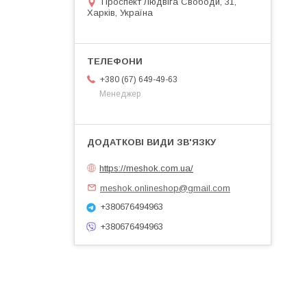
Проспект Людвіга Свободи, 31,
Харків, Україна
+380 (67) 649-49-63
Менеджер
https://meshok.com.ua/
meshok.onlineshop@gmail.com
+380676494963
+380676494963