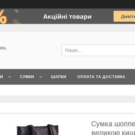
ічі,
КИ
СУМКИ
ШАПКИ
ОПЛАТА ТА ДОСТАВКА
Сумка шоппер
великою киш