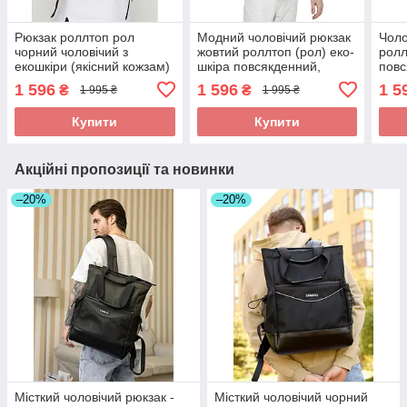
Рюкзак роллтоп рол
Модний чоловічий рюкзак
Чоло
чорний чоловічий з
жовтий роллтоп (рол) еко-
ролл
екошкіри (якісний кожзам)
шкіра повсякденний,
повс
міський, діловий, офісний,
міський, для поїздок,
ноут
1 596
1 596
1 5
₴
₴
1 995 ₴
1 995 ₴
для ноутбука
ноутбука 15,6
Купити
Купити
Акційні пропозиції та новинки
–20%
–20%
Місткий чоловічий рюкзак -
Місткий чоловічий чорний