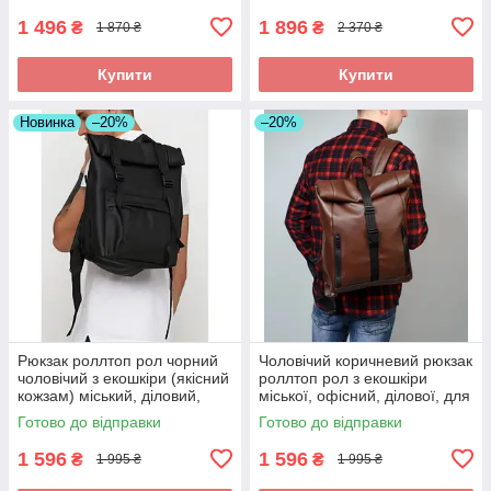
1 496
1 896
₴
₴
1 870 ₴
2 370 ₴
Купити
Купити
Новинка
–20%
–20%
Рюкзак роллтоп рол чорний
Чоловічий коричневий рюкзак
чоловічий з екошкіри (якісний
роллтоп рол з екошкіри
кожзам) міський, діловий,
міської, офісний, ділової, для
офісний, для ноутбука
ноутбука 15,6
Готово до відправки
Готово до відправки
1 596
1 596
₴
₴
1 995 ₴
1 995 ₴