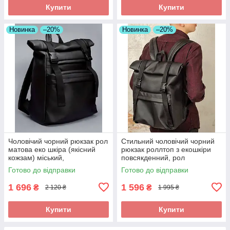
Купити
Купити
Новинка
–20%
Новинка
–20%
Чоловічий чорний рюкзак рол
Стильний чоловічий чорний
матова еко шкіра (якісний
рюкзак роллтоп з екошкіри
кожзам) міський,
повсякденний, рол
повсякденний роллтоп
Готово до відправки
Готово до відправки
1 696
1 596
₴
₴
2 120 ₴
1 995 ₴
Купити
Купити