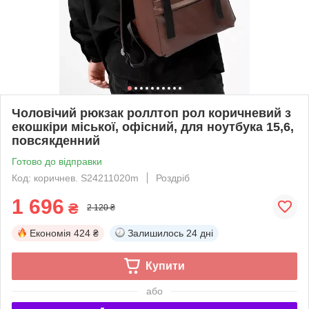
Чоловічий рюкзак роллтоп рол коричневий з
екошкіри міської, офісний, для ноутбука 15,6,
повсякденний
Готово до відправки
Код: коричнев. S24211020m
Роздріб
1 696
₴
2 120 ₴
Економія
424 ₴
Залишилось
24 дні
Купити
або