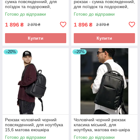
сумка повсякденний, для
рюкзак - сумка повсякденний,
поїздок та подорожей,
для поїздок та подорожей,
ноутбука 15,6 - 17,3″ хакі
ноутбука 15,6 - 17,3″
Готово до відправки
Готово до відправки
1 896
1 896
₴
₴
2 370 ₴
2 370 ₴
Купити
Купити
–20%
–20%
Рюкзак чоловічий чорний
Чоловічий чорний рюкзак
повсякденний, для ноутбука
класика міський, для
15,6 матова екошкіра
ноутбука, матова еко-шкіра
(якісний кожзам)
Готово до відправки
Готово до відправки