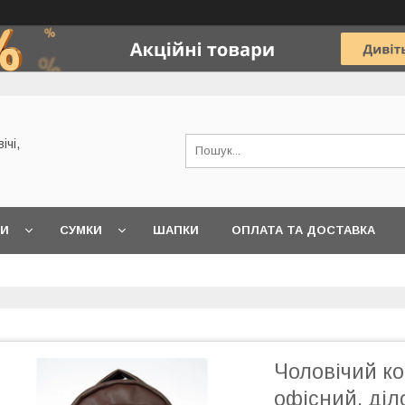
ічі,
КИ
СУМКИ
ШАПКИ
ОПЛАТА ТА ДОСТАВКА
Чоловічий к
офісний, діл