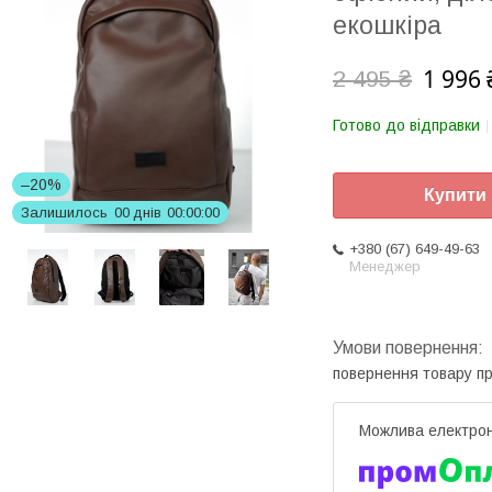
екошкіра
1 996 
2 495 ₴
Готово до відправки
–20%
Купити
Залишилось
0
0
днів
0
0
0
0
0
0
+380 (67) 649-49-63
Менеджер
повернення товару п