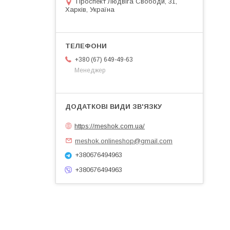
Проспект Людвіга Свободи, 31,
Харків, Україна
+380 (67) 649-49-63
Менеджер
https://meshok.com.ua/
meshok.onlineshop@gmail.com
+380676494963
+380676494963