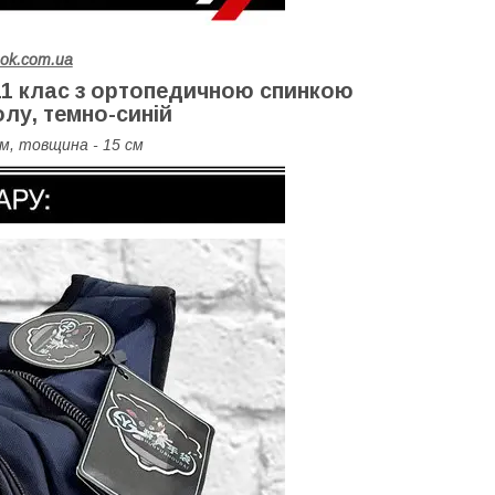
hok.com.ua
 11 клас з ортопедичною спинкою
олу, темно-синій
см, товщина - 15 см