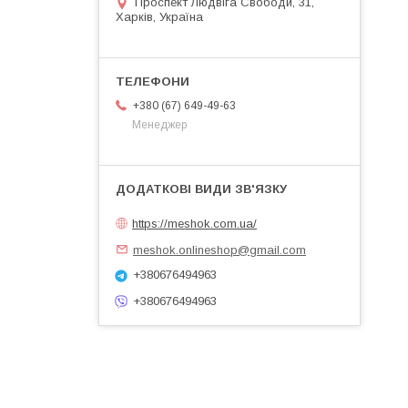
Проспект Людвіга Свободи, 31,
Харків, Україна
+380 (67) 649-49-63
Менеджер
https://meshok.com.ua/
meshok.onlineshop@gmail.com
+380676494963
+380676494963