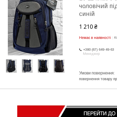
чоловічий пі
синій
1 210 ₴
Немає в наявності
К
+380 (67) 649-49-63
Менеджер
повернення товару п