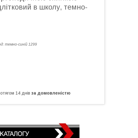
длітковий в школу, темно-
од:
темно-синій 1299
ротягом 14 днів
за домовленістю