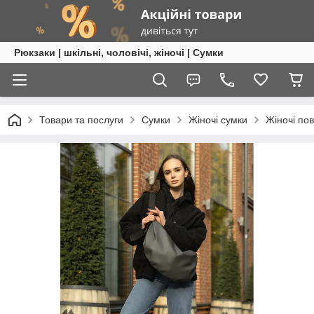
Рюкзаки | шкільні, чоловічі, жіночі | Сумки
Товари та послуги
Сумки
Жіночі сумки
Жіночі по