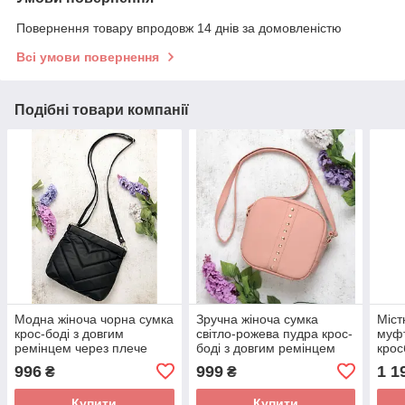
Повернення товару впродовж 14 днів за домовленістю
Всі умови повернення
Подібні товари компанії
Модна жіноча чорна сумка
Зручна жіноча сумка
Міст
крос-боді з довгим
світло-рожева пудра крос-
муфт
ремінцем через плече
боді з довгим ремінцем
крос
матова екошкіра
через плече матова
ремі
996
999
1 1
₴
₴
екошкіра
мато
Купити
Купити