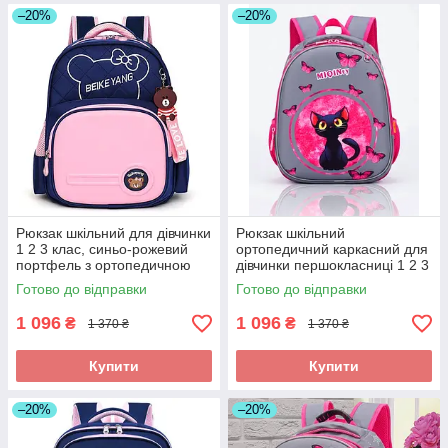
–20%
–20%
Рюкзак шкільний для дівчинки
Рюкзак шкільний
1 2 3 клас, синьо-рожевий
ортопедичний каркасний для
портфель з ортопедичною
дівчинки першокласниці 1 2 3
спинкою першокласниці в
клас, портфель в школу з
Готово до відправки
Готово до відправки
школу
котиком
1 096
1 096
₴
₴
1 370 ₴
1 370 ₴
Купити
Купити
–20%
–20%