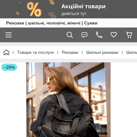
Рюкзаки | шкільні, чоловічі, жіночі | Сумки
Товари та послуги
Рюкзаки
Шкільні рюкзаки
Шкіль
–20%