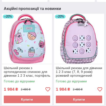
Акційні пропозиції та новинки
–20%
–20%
Шкільний рюкзак з
Шкільний рюкзак для дівчинки
ортопедичною спинкою для
1 2 3 клас (7, 8, 9 років)
дівчинки 1 2 3 клас, портфель
рожевий ортопедичний
першокласниці в школу
портфель ранець
Готово до відправки
Готово до відправки
першокласниці в школу
1 984
1 984
₴
₴
2 480 ₴
2 480 ₴
Купити
Купити