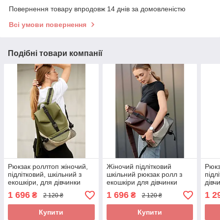
Повернення товару впродовж 14 днів за домовленістю
Всі умови повернення
Подібні товари компанії
Рюкзак роллтоп жіночий,
Жіночий підлітковий
Рюкз
підлітковий, шкільний з
шкільний рюкзак ролл з
підл
екошкіри, для дівчинки
екошкіри для дівчинки
дівч
підлітка старшокласниці 7
підлітка старшокласниці 7
стар
1 696
1 696
1 2
₴
₴
2 120 ₴
2 120 ₴
8 9 10 11 клас хакі
8 9 10 11 клас роллтоп
7 8 
сині
Купити
Купити