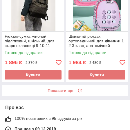
Рюкзак-сумка жіночий,
Шкільний рюкзак
підлітковий, шкільний, для
ортопедичний для дівчинки 1
старшокласниці 9-10-11
2 3 клас, анатомічний
класу, студентки великий хакі
портфель першокласниці в
Готово до відправки
Готово до відправки
школу
1 896
1 984
₴
₴
2 370 ₴
2 480 ₴
Купити
Купити
Показати ще
Про нас
100% позитивних з 95 відгуків за рік
Працює з 09.12.2019