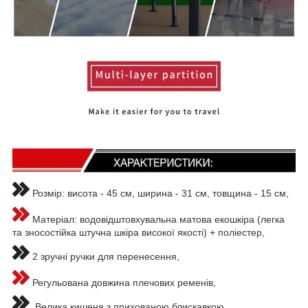
Розмір: висота - 45 см, ширина - 31 см, товщина - 15 см,
Матеріал: водовідштовхувальна матова екошкіра (легка
та зносостійка штучна шкіра високої якості) + поліестер,
2 зручні ручки для перенесення,
Регульована довжина плечових ременів,
Велика кишеня з прихованою блискавкою,