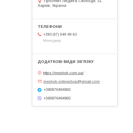
Проспект Людвіга Свободи, 31,
Харків, Україна
+380 (67) 649-49-63
Менеджер
https://meshok.com.ua/
meshok.onlineshop@gmail.com
+380676494963
+380676494963