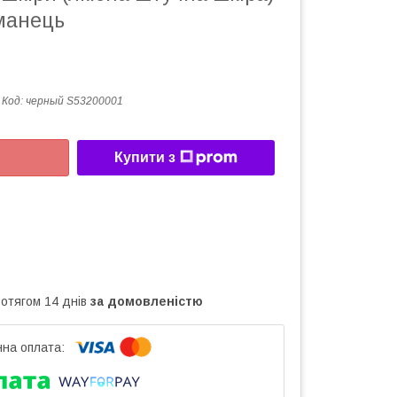
аманець
Код:
черный S53200001
Купити з
ротягом 14 днів
за домовленістю