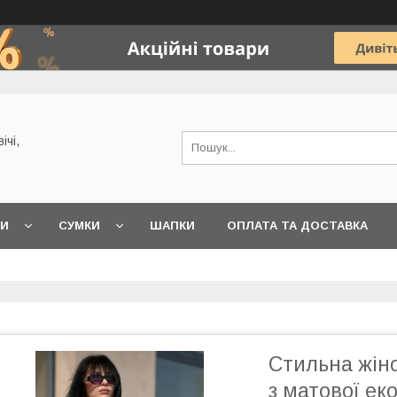
ічі,
КИ
СУМКИ
ШАПКИ
ОПЛАТА ТА ДОСТАВКА
Стильна жіно
з матової ек