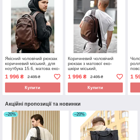
Якісний чоловічий рюкзак
Коричневий чоловічий
Чоло
коричневий міський, для
рюкзак з матової еко-
ролл
ноутбука 15.6, матова еко-
шкіри міський,
повс
шкіра
повсякденний, для
ноут
1 996
1 996
1 5
₴
₴
2 495 ₴
2 495 ₴
ноутбука 15.6
Купити
Купити
Акційні пропозиції та новинки
–20%
–20%