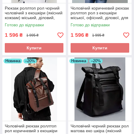
Рюкзак роллтоп рол чорний
Чоловічий коричневий рюкзак
чоловічий з екошкіри (якісний
роллтоп рол з екошкіри
кожзам) міський, діловий,
міської, офісний, ділової, для
офісний, для ноутбука
ноутбука 15,6
Готово до відправки
Готово до відправки
1 596
1 596
₴
₴
1 995 ₴
1 995 ₴
Купити
Купити
Новинка
–20%
Новинка
–20%
Чоловічий рюкзак роллтоп
Чоловічий чорний рюкзак рол
рол коричневий з екошкіри
матова еко шкіра (якісний