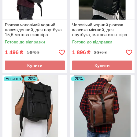
Рюкзак чоловічий чорний
Чоловічий чорний рюкзак
повсякденний, для ноутбука
класика міський, для
15,6 матова екошкіра
ноутбука, матова еко-шкіра
(якісний кожзам)
Готово до відправки
Готово до відправки
1 496
1 896
₴
₴
1 870 ₴
2 370 ₴
Купити
Купити
Новинка
–20%
–20%