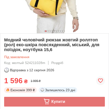
Модний чоловічий рюкзак жовтий роллтоп
(рол) еко-шкіра повсякденний, міський, для
поїздок, ноутбука 15,6
Під замовлення
Код: желтый S24211028m
Роздріб
Відправка з
12 серпня 2026
1 596
₴
1 995 ₴
Економія
399 ₴
Залишилось
23 дні
Купити